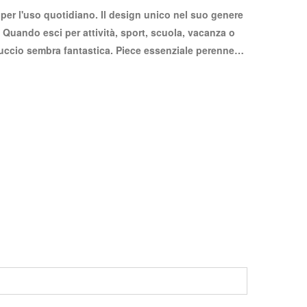
per l'uso quotidiano. Il design unico nel suo genere
. Quando esci per attività, sport, scuola, vacanza o
uccio sembra fantastica. Piece essenziale perenne
erile, autunno, autunno e invernale con stivali,