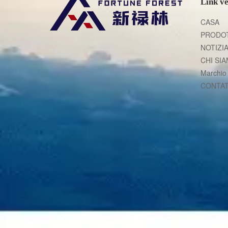
Link ve
CASA
PRODOT
NOTIZI
CHI SI
Marchio 
CONTAT