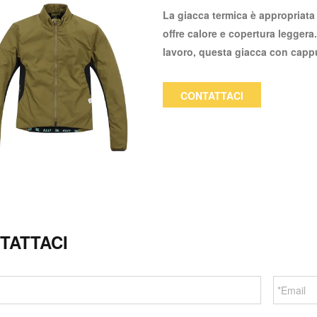
La giacca termica è appropriata 
offre calore e copertura leggera
lavoro, questa giacca con capp
perfetto per look di moda primav
jeans e leggings magri.
CONTATTACI
TATTACI