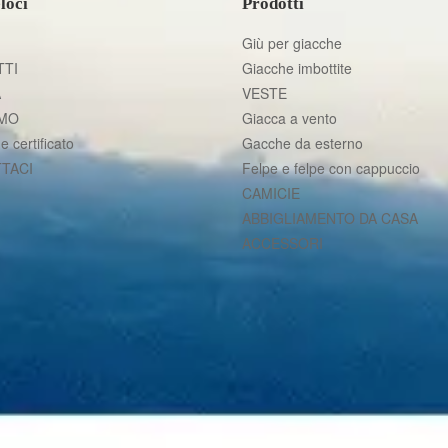
loci
Prodotti
Giù per giacche
TI
Giacche imbottite
A
VESTE
AMO
Giacca a vento
e certificato
Gacche da esterno
TACI
Felpe e felpe con cappuccio
CAMICIE
ABBIGLIAMENTO DA CASA
ACCESSORI