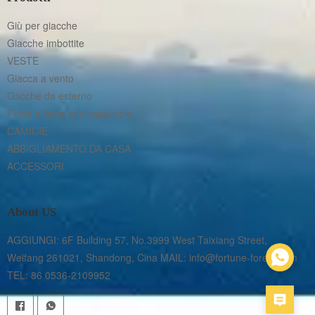
Giù per giacche
Giacche imbottite
VESTE
Giacca a vento
Gacche da esterno
Felpe e felpe con cappuccio
CAMICIE
ABBIGLIAMENTO DA CASA
ACCESSORI
About US
AGGIUNGI: 6F Building 57, No.3999 West Taixiang Street, 
Weifang 261021, Shandong, Cina MAIL: info@fortune-forest.com 
TEL: 86 0536-2109952